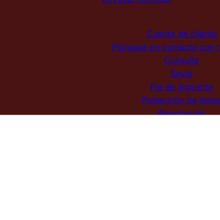
Cuenta de cliente
Póngase en contacto con 
Consulta
Envío
Pie de imprenta
Protección de dato
Revocación
GTC