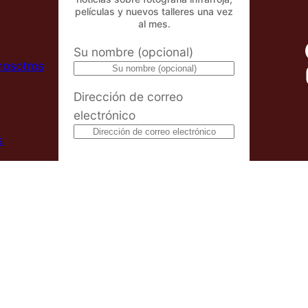
películas y nuevos talleres una vez
al mes.
Su nombre (opcional)
nosotros
Dirección de correo
electrónico
s
Al suscribirse al boletín, usted
acepta nuestra
Política de privacidad
.