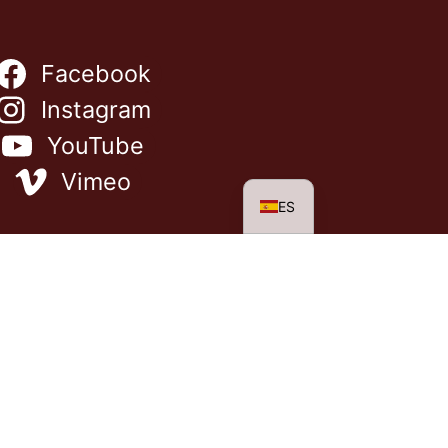
NL
Facebook
FR
Instagram
IT
YouTube
EN
DE
Vimeo
ES