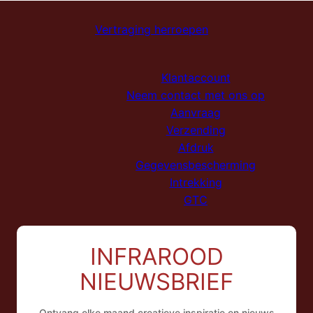
Vertraging herroepen
Klantaccount
Neem contact met ons op
Aanvraag
Verzending
Afdruk
Gegevensbescherming
Intrekking
GTC
INFRAROOD
NIEUWSBRIEF
Ontvang elke maand creatieve inspiratie en nieuws