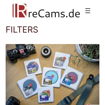
Ga
naar
de
inhoud
FILTERS