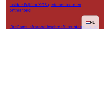
Insider: Fujifilm X-T5 gedemonteerd en
EN
ontmanteld
DE
NL
IRreCams infrarood inschroeffilter standaard of
plus versie?
Achter de schermen - IRreCams bij NDR DAS!
Infrarood workshops 2025
De weg naar een infraroodportret
Tentoonstelling: Rheinhessen in een ander licht