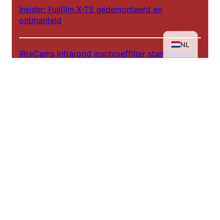
Insider: Fujifilm X-T5 gedemonteerd en
EN
ontmanteld
DE
NL
IRreCams infrarood inschroeffilter standaard of
plus versie?
Achter de schermen - IRreCams bij NDR DAS!
Infrarood workshops 2025
De weg naar een infraroodportret
Tentoonstelling: Rheinhessen in een ander licht