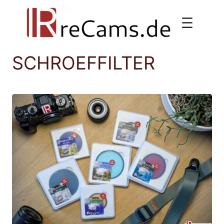
Ga
naar
de
inhoud
SCHROEFFILTER