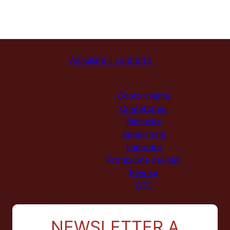
Annullare il contratto
Conto cliente
Contattateci
Richiesta
Spedizione
Impronta
Protezione dei dati
Revoca
GTC
NEWSLETTER A