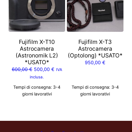
Fujifilm X-T10
Fujifilm X-T3
Astrocamera
Astrocamera
(Astronomik L2)
(Optolong) *USATO*
*USATO*
950,00
€
Il
Il
600,00
€
500,00
€
IVA
prezzo
prezzo
inclusa.
originale
attuale
Tempi di consegna:
3-4
Tempi di consegna:
3-4
era:
è:
giorni lavorativi
giorni lavorativi
600,00 €.
500,00 €.