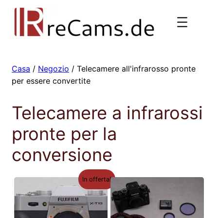
Vai
al
contenuto
Casa
/
Negozio
/ Telecamere all'infrarosso pronte
per essere convertite
Telecamere a infrarossi
pronte per la
conversione
In offerta!