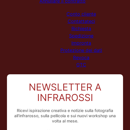
Annullare il contratto
Conto cliente
Contattateci
Richiesta
Spedizione
Impronta
Protezione dei dati
Revoca
GTC
NEWSLETTER A
INFRAROSSI
Ricevi ispirazione creativa e notizie sulla fotografia
all'infrarosso, sulla pellicola e sui nuovi workshop una
volta al mese.