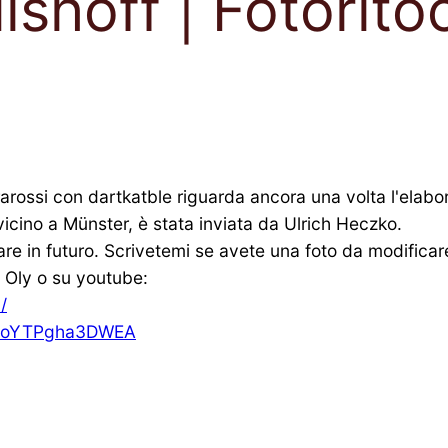
lshoff | Fotorito
frarossi con dartkatble riguarda ancora una volta l'elab
vicino a Münster, è stata inviata da Ulrich Heczko.
are in futuro. Scrivetemi se avete una foto da modificar
m Oly o su youtube:
/
OhoYTPgha3DWEA