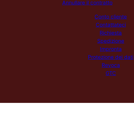
Annullare il contratto
Conto cliente
Contattateci
Richiesta
Spedizione
Impronta
Protezione dei dati
Revoca
GTC