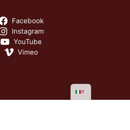
Facebook
Instagram
YouTube
NL
Vimeo
ES
FR
EN
DE
IT