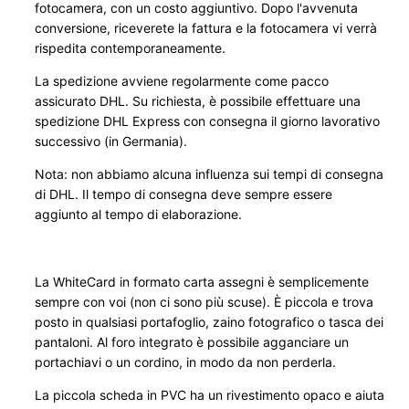
fotocamera, con un costo aggiuntivo. Dopo l'avvenuta
o
conversione, riceverete la fattura e la fotocamera vi verrà
l
rispedita contemporaneamente.
l
La spedizione avviene regolarmente come pacco
f
assicurato DHL. Su richiesta, è possibile effettuare una
o
spedizione DHL Express con consegna il giorno lavorativo
r
successivo (in Germania).
m
Nota: non abbiamo alcuna influenza sui tempi di consegna
a
di DHL. Il tempo di consegna deve sempre essere
t
aggiunto al tempo di elaborazione.
q
u
a
La WhiteCard in formato carta assegni è semplicemente
n
sempre con voi (non ci sono più scuse). È piccola e trova
t
posto in qualsiasi portafoglio, zaino fotografico o tasca dei
i
pantaloni. Al foro integrato è possibile agganciare un
t
portachiavi o un cordino, in modo da non perderla.
à
La piccola scheda in PVC ha un rivestimento opaco e aiuta