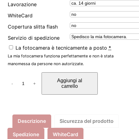
Lavorazione
WhiteCard
Copertura slitta flash
Servizio di spedizione
La fotocamera è tecnicamente a posto
*
La mia fotocamera funziona perfettamente e non è stata
manomessa da persone non autorizzate.
I
Aggiungi al
n
-
+
carrello
f
r
a
r
Descrizione
Sicurezza del prodotto
o
t
Spedizione
WhiteCard
U