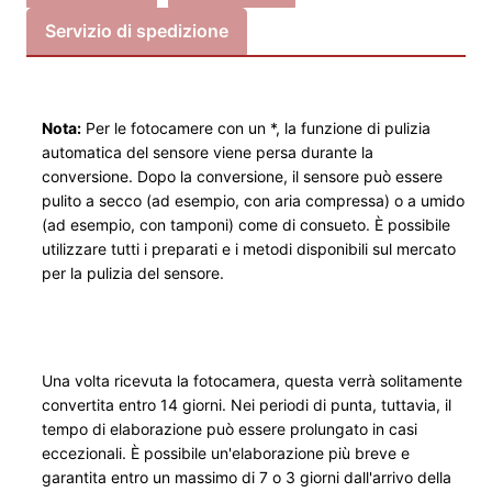
m
Servizio di spedizione
b
a
u
Nota:
Per le fotocamere con un *, la funzione di pulizia
S
automatica del sensore viene persa durante la
e
conversione. Dopo la conversione, il sensore può essere
r
pulito a secco (ad esempio, con aria compressa) o a umido
v
(ad esempio, con tamponi) come di consueto. È possibile
i
utilizzare tutti i preparati e i metodi disponibili sul mercato
c
per la pulizia del sensore.
e
P
e
n
Una volta ricevuta la fotocamera, questa verrà solitamente
convertita entro 14 giorni. Nei periodi di punta, tuttavia, il
t
tempo di elaborazione può essere prolungato in casi
a
eccezionali. È possibile un'elaborazione più breve e
x
garantita entro un massimo di 7 o 3 giorni dall'arrivo della
V