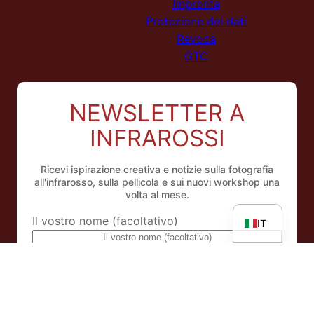
Impronta
Protezione dei dati
Revoca
GTC
NEWSLETTER A
NL
INFRAROSSI
ES
FR
Ricevi ispirazione creativa e notizie sulla fotografia
EN
all'infrarosso, sulla pellicola e sui nuovi workshop una
volta al mese.
DE
Il vostro nome (facoltativo)
IT
Indirizzo e-mail