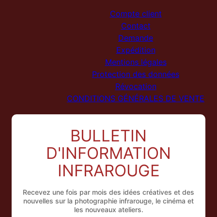
Compte client
Contact
Demande
Expédition
Mentions légales
Protection des données
Révocation
CONDITIONS GÉNÉRALES DE VENTE
BULLETIN
D'INFORMATION
INFRAROUGE
Recevez une fois par mois des idées créatives et des
nouvelles sur la photographie infrarouge, le cinéma et
les nouveaux ateliers.