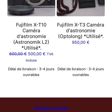
Fujifilm X-T10
Fujifilm X-T3 Caméra
Caméra
d'astronomie
d'astronomie
(Optolong) *Utilisé*.
(Astronomik L2)
950,00
€
*Utilisé*.
Le
Le
600,00
€
500,00
€
TVA
prix
prix
incluse
initial
actuel
Délai de livraison :
3-4 jours
Délai de livraison :
3-4 jours
était :
est :
ouvrables
ouvrables
600,00 €.
500,00 €.
Annuler le contrat