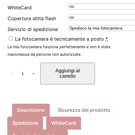
WhiteCard
Copertura slitta flash
Servizio di spedizione
La fotocamera è tecnicamente a posto
*
La mia fotocamera funziona perfettamente e non è stata
manomessa da persone non autorizzate.
I
Aggiungi al
n
-
+
carrello
f
r
a
r
Descrizione
Sicurezza del prodotto
o
t
Spedizione
WhiteCard
U
m