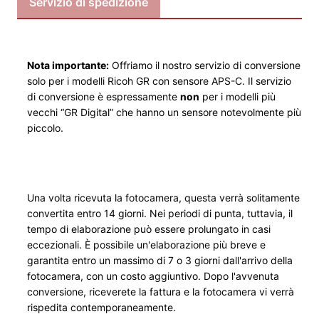
Servizio di spedizione
b
a
u
Nota importante:
Offriamo il nostro servizio di conversione
S
solo per i modelli Ricoh GR con sensore APS-C. Il servizio
e
di conversione è espressamente
non
per i modelli più
r
vecchi “GR Digital” che hanno un sensore notevolmente più
v
piccolo.
i
c
e
R
Una volta ricevuta la fotocamera, questa verrà solitamente
i
convertita entro 14 giorni. Nei periodi di punta, tuttavia, il
c
tempo di elaborazione può essere prolungato in casi
eccezionali. È possibile un'elaborazione più breve e
o
garantita entro un massimo di 7 o 3 giorni dall'arrivo della
h
fotocamera, con un costo aggiuntivo. Dopo l'avvenuta
K
conversione, riceverete la fattura e la fotocamera vi verrà
o
rispedita contemporaneamente.
m