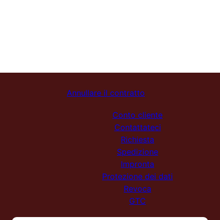
Annullare il contratto
Conto cliente
Contattateci
Richiesta
Spedizione
Impronta
Protezione dei dati
Revoca
GTC