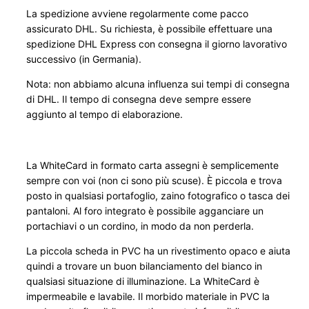
La spedizione avviene regolarmente come pacco
p
assicurato DHL. Su richiesta, è possibile effettuare una
a
spedizione DHL Express con consegna il giorno lavorativo
k
successivo (in Germania).
t
q
Nota: non abbiamo alcuna influenza sui tempi di consegna
di DHL. Il tempo di consegna deve sempre essere
u
aggiunto al tempo di elaborazione.
a
n
t
La WhiteCard in formato carta assegni è semplicemente
i
sempre con voi (non ci sono più scuse). È piccola e trova
t
posto in qualsiasi portafoglio, zaino fotografico o tasca dei
à
pantaloni. Al foro integrato è possibile agganciare un
portachiavi o un cordino, in modo da non perderla.
La piccola scheda in PVC ha un rivestimento opaco e aiuta
quindi a trovare un buon bilanciamento del bianco in
qualsiasi situazione di illuminazione. La WhiteCard è
impermeabile e lavabile. Il morbido materiale in PVC la