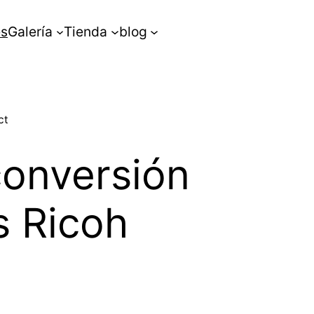
es
Galería
Tienda
blog
ct
conversión
s Ricoh