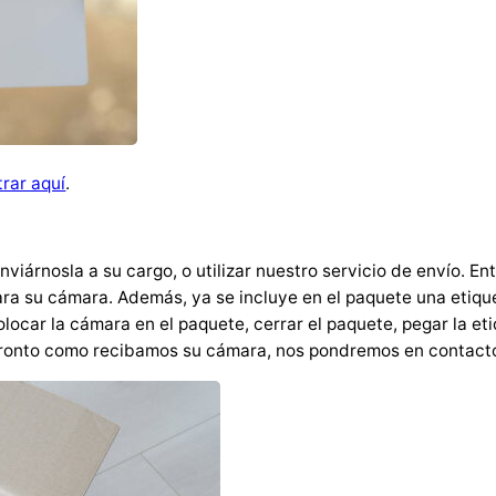
i
d
a
d
rar aquí
.
viárnosla a su cargo, o utilizar nuestro servicio de envío. E
ra su cámara. Además, ya se incluye en el paquete una etiqu
ocar la cámara en el paquete, cerrar el paquete, pegar la et
 pronto como recibamos su cámara, nos pondremos en contacto