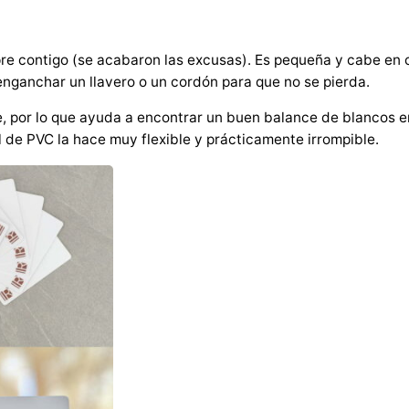
R
i
e contigo (se acabaron las excusas). Es pequeña y cabe en c
c
e enganchar un llavero o un cordón para que no se pierda.
o
, por lo que ayuda a encontrar un buen balance de blancos en
h
 de PVC la hace muy flexible y prácticamente irrompible.
K
o
m
p
a
k
t
c
a
n
t