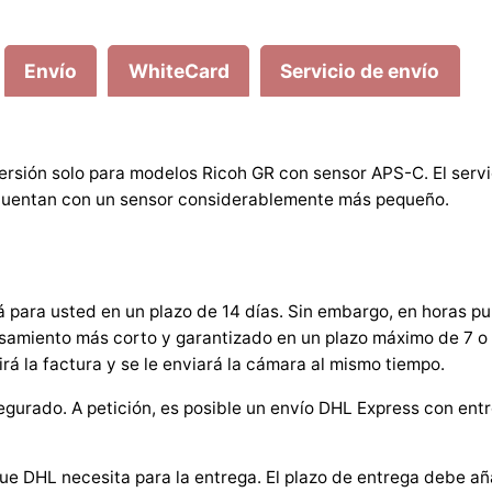
r
a
Envío
WhiteCard
Servicio de envío
r
o
t
U
rsión solo para modelos Ricoh GR con sensor APS-C. El servi
m
ue cuentan con un sensor considerablemente más pequeño.
b
a
u
S
 para usted en un plazo de 14 días. Sin embargo, en horas p
samiento más corto y garantizado en un plazo máximo de 7 o 
e
irá la factura y se le enviará la cámara al mismo tiempo.
r
v
gurado. A petición, es posible un envío DHL Express con entre
i
c
ue DHL necesita para la entrega. El plazo de entrega debe aña
e