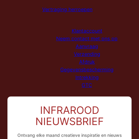
Vertraging herroepen
Klantaccount
Neem contact met ons op
Aanvraag
Verzending
Afdruk
Gegevensbescherming
Intrekking
GTC
INFRAROOD
ES
NIEUWSBRIEF
FR
IT
Ontvang elke maand creatieve inspiratie en nieuws
EN