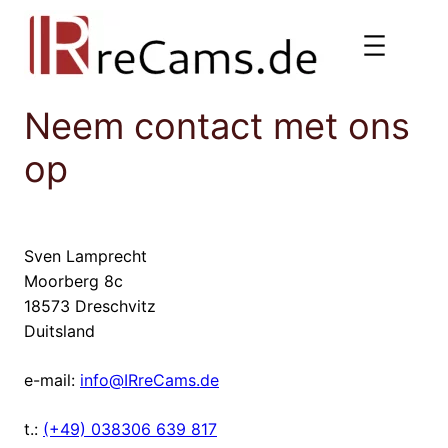
Ga
naar
de
inhoud
Neem contact met ons
op
Sven Lamprecht
Moorberg 8c
18573 Dreschvitz
Duitsland
e-mail:
info@
IR
reCams.de
t.:
(+49) 038306 639 817