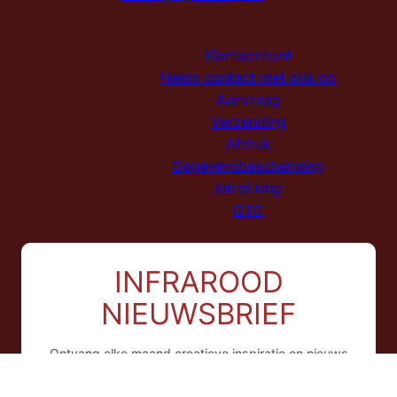
Klantaccount
Neem contact met ons op
Aanvraag
Verzending
Afdruk
Gegevensbescherming
Intrekking
GTC
INFRAROOD
NIEUWSBRIEF
Ontvang elke maand creatieve inspiratie en nieuws
over infraroodfotografie, film en nieuwe workshops.