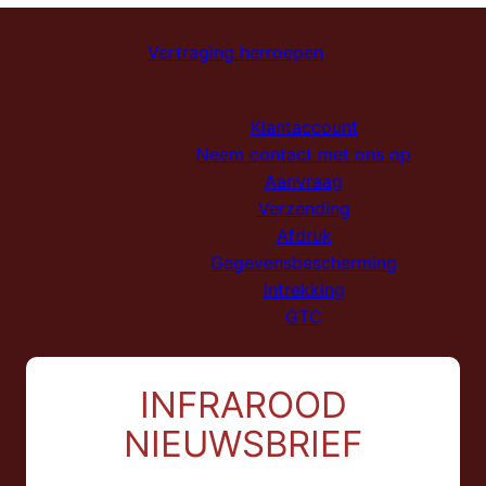
Vertraging herroepen
Klantaccount
Neem contact met ons op
Aanvraag
Verzending
Afdruk
Gegevensbescherming
Intrekking
GTC
INFRAROOD
NIEUWSBRIEF