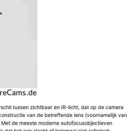
chil tussen zichtbaar en IR-licht, dat op de camera
constructie van de betreffende lens (voornamelijk van
n). Met de meeste moderne autofocusobjectieven
s dat het een slecht of helemaal niet asferisch