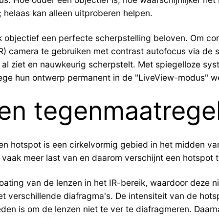
; helaas kan alleen uitproberen helpen.
k objectief een perfecte scherpstelling beloven. Om con
) camera te gebruiken met contrast autofocus via de se
 al ziet en nauwkeurig scherpstelt. Met spiegelloze sy
ge hun ontwerp permanent in de "LiveView-modus" w
 en tegenmaatrege
n hotspot is een cirkelvormig gebied in het midden van
r vaak meer last van en daarom verschijnt een hotspot 
ating van de lenzen in het IR-bereik, waardoor deze n
t verschillende diafragma's. De intensiteit van de hots
den is om de lenzen niet te ver te diafragmeren. Daarn