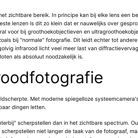
et zichtbare bereik. In principe kan bij elke lens een
este lenzen is dit zo klein dat er nauwelijks over gespr
oral voor bij groothoekobjectieven en ultragroothoekob
zoals bij "normale" fotografie. Dit leidt echter tot an
lvig infrarood licht veel meer last van diffractieverva
ten als absoluut noodzakelijk is.
roodfotografie
eldscherpte. Met moderne spiegelloze systeemcamera's 
paar dingen letten.
ichterbij" scherpstellen dan in het zichtbare spectrum
is scherpstellen niet langer de taak van de fotograaf, 