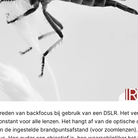
reden van backfocus bij gebruik van een DSLR. Het vers
nstant voor alle lenzen. Het hangt af van de optische 
k van de ingestelde brandpuntsafstand (voor zoomlenze
 Hoe ouder een objectief is, hoe waarschijnlijker het i