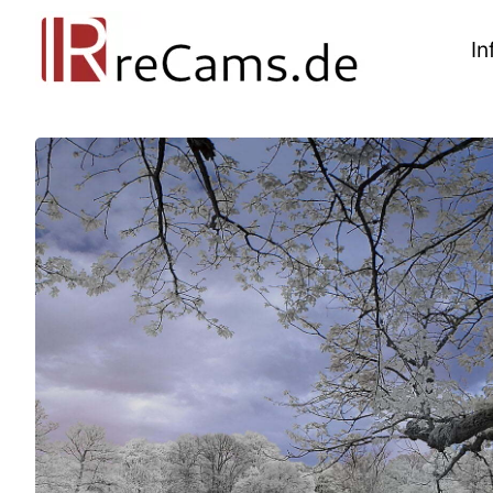
Ga
naar
In
de
inhoud