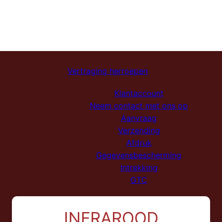
Vertraging herroepen
Klantaccount
Neem contact met ons op
Aanvraag
Verzending
Afdruk
Gegevensbescherming
Intrekking
GTC
INFRAROOD