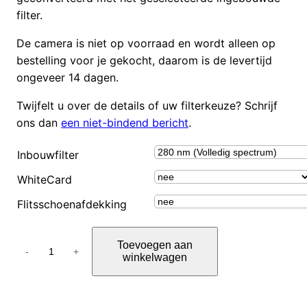
filter.
De camera is niet op voorraad en wordt alleen op
bestelling voor je gekocht, daarom is de levertijd
ongeveer 14 dagen.
Twijfelt u over de details of uw filterkeuze? Schrijf
ons dan
een niet-bindend bericht
.
Inbouwfilter
WhiteCard
Flitsschoenafdekking
F
Toevoegen aan
u
-
+
winkelwagen
j
i
f