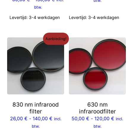
btw.
btw.
Levertijd:
3-4 werkdagen
Levertijd:
3-4 werkdagen
Aanbieding!
830 nm infrarood
630 nm
filter
infraroodfilter
26,00
€
-
140,00
€
50,00
€
-
120,00
€
incl.
incl.
btw.
btw.