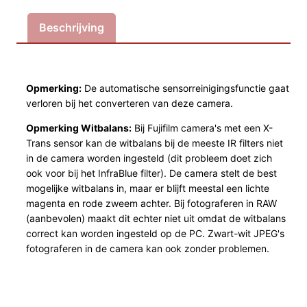
i
Beschrijving
l
m
X
-
Opmerking:
De automatische sensorreinigingsfunctie gaat
H
verloren bij het converteren van deze camera.
2
Opmerking Witbalans:
Bij Fujifilm camera's met een X-
u
Trans sensor kan de witbalans bij de meeste IR filters niet
m
in de camera worden ingesteld (dit probleem doet zich
g
ook voor bij het InfraBlue filter). De camera stelt de best
e
mogelijke witbalans in, maar er blijft meestal een lichte
b
magenta en rode zweem achter. Bij fotograferen in RAW
a
(aanbevolen) maakt dit echter niet uit omdat de witbalans
correct kan worden ingesteld op de PC. Zwart-wit JPEG's
u
fotograferen in de camera kan ook zonder problemen.
t
*
N
E