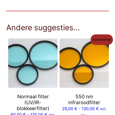
U
*
a
a
Andere suggesties…
n
t
Aanbieding!
a
l
Normaal filter
550 nm
(UV/IR-
infraroodfilter
blokkeerfilter)
26,00
€
-
130,00
€
incl.
60,00
€
-
130,00
€
incl.