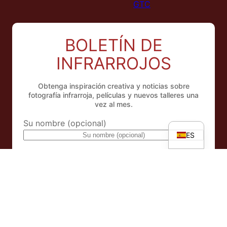
GTC
BOLETÍN DE
NL
INFRARROJOS
FR
IT
Obtenga inspiración creativa y noticias sobre
fotografía infrarroja, películas y nuevos talleres una
EN
vez al mes.
DE
Su nombre (opcional)
ES
Dirección de correo electrónico
Al suscribirse al boletín, usted acepta nuestra
Política de
privacidad
.