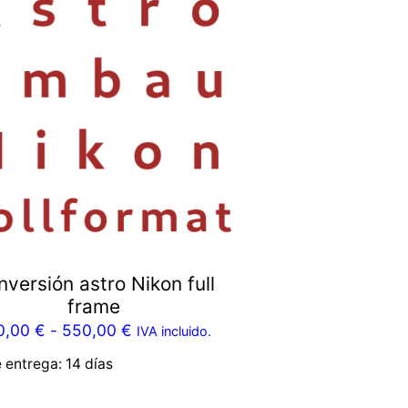
versión astro Nikon full
frame
0,00
€
-
550,00
€
IVA incluido.
e entrega:
14 días