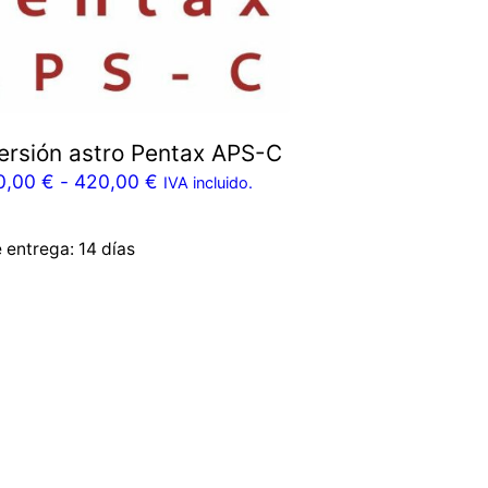
ersión astro Pentax APS-C
0,00
€
-
420,00
€
IVA incluido.
e entrega:
14 días