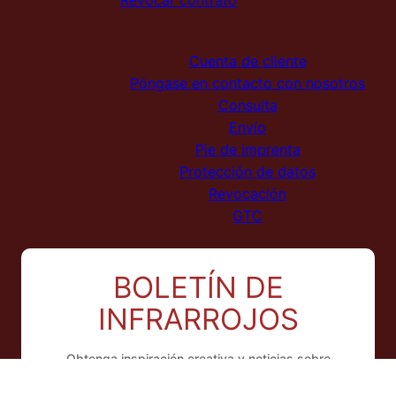
Cuenta de cliente
Póngase en contacto con nosotros
Consulta
Envío
Pie de imprenta
Protección de datos
Revocación
GTC
BOLETÍN DE
INFRARROJOS
Obtenga inspiración creativa y noticias sobre
fotografía infrarroja, películas y nuevos talleres una
vez al mes.