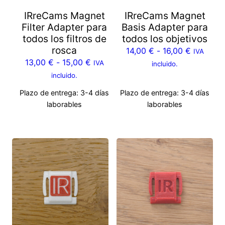
IRreCams Magnet
IRreCams Magnet
Filter Adapter para
Basis Adapter para
todos los filtros de
todos los objetivos
rosca
14,00
€
-
16,00
€
IVA
13,00
€
-
15,00
€
IVA
incluido.
incluido.
Plazo de entrega:
3-4 días
Plazo de entrega:
3-4 días
laborables
laborables