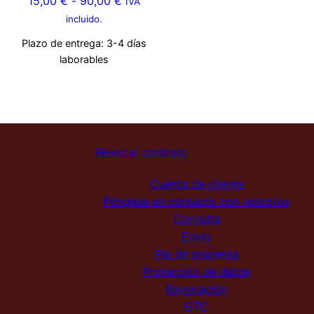
15,00
€
-
90,00
€
IVA
incluido.
Plazo de entrega:
3-4 días
laborables
Revocar contrato
Cuenta de cliente
Póngase en contacto con nosotros
Consulta
Envío
Pie de imprenta
Protección de datos
Revocación
GTC