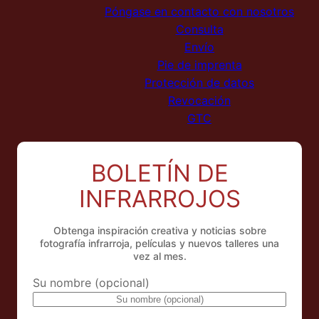
Póngase en contacto con nosotros
Consulta
Envío
Pie de imprenta
Protección de datos
Revocación
GTC
BOLETÍN DE
INFRARROJOS
Obtenga inspiración creativa y noticias sobre
fotografía infrarroja, películas y nuevos talleres una
vez al mes.
Su nombre (opcional)