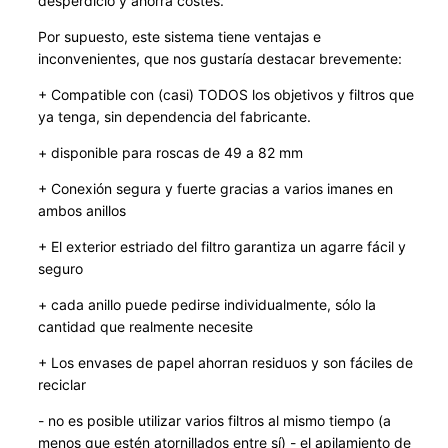
desperdicio y ahorra costes.
a
l
Por supuesto, este sistema tiene ventajas e
l
inconvenientes, que nos gustaría destacar brevemente:
e
+ Compatible con (casi) TODOS los objetivos y filtros que
O
ya tenga, sin dependencia del fabricante.
b
+ disponible para roscas de 49 a 82 mm
j
e
+ Conexión segura y fuerte gracias a varios imanes en
k
ambos anillos
t
+ El exterior estriado del filtro garantiza un agarre fácil y
i
seguro
v
+ cada anillo puede pedirse individualmente, sólo la
e
cantidad que realmente necesite
c
a
+ Los envases de papel ahorran residuos y son fáciles de
n
reciclar
t
- no es posible utilizar varios filtros al mismo tiempo (a
i
menos que estén atornillados entre sí) - el apilamiento de