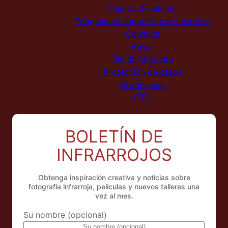
Cuenta de cliente
Póngase en contacto con nosotros
Consulta
Envío
Pie de imprenta
Protección de datos
Revocación
GTC
BOLETÍN DE
INFRARROJOS
Obtenga inspiración creativa y noticias sobre
fotografía infrarroja, películas y nuevos talleres una
vez al mes.
Su nombre (opcional)