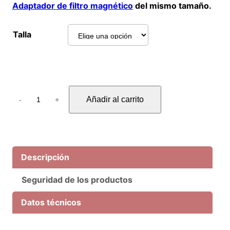
Adaptador de filtro magnético
del mismo tamaño.
Talla
I
Añadir al carrito
-
+
R
r
e
C
a
Descripción
m
Seguridad de los productos
s
M
Datos técnicos
a
g