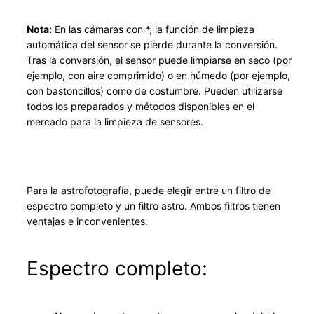
u
S
Nota:
En las cámaras con *, la función de limpieza
e
automática del sensor se pierde durante la conversión.
r
Tras la conversión, el sensor puede limpiarse en seco (por
v
ejemplo, con aire comprimido) o en húmedo (por ejemplo,
con bastoncillos) como de costumbre. Pueden utilizarse
i
todos los preparados y métodos disponibles en el
c
mercado para la limpieza de sensores.
e
P
a
n
Para la astrofotografía, puede elegir entre un filtro de
a
espectro completo y un filtro astro. Ambos filtros tienen
s
ventajas e inconvenientes.
o
n
Espectro completo:
i
c
V