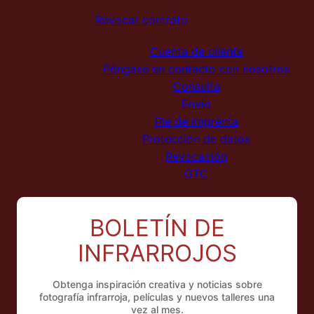
Revocar contrato
Cuenta de cliente
Póngase en contacto con nosotros
Consulta
Envío
Pie de imprenta
Protección de datos
Revocación
GTC
BOLETÍN DE
INFRARROJOS
Obtenga inspiración creativa y noticias sobre
fotografía infrarroja, películas y nuevos talleres una
vez al mes.