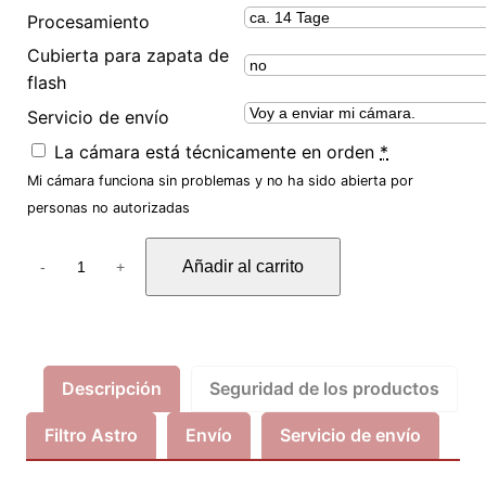
Procesamiento
Cubierta para zapata de
flash
Servicio de envío
La cámara está técnicamente en orden
*
Mi cámara funciona sin problemas y no ha sido abierta por
personas no autorizadas
A
Añadir al carrito
-
+
s
t
r
o
U
Descripción
Seguridad de los productos
m
Filtro Astro
Envío
Servicio de envío
b
a