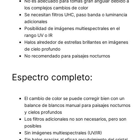
No es adecuado para tomas gran angular debido a
o
los complejos cambios de color
l
Se necesitan filtros UHC, paso banda o luminancia
l
adicionales
f
Posibilidad de imágenes multiespectrales en el
o
rango UV o IR
r
Halos alrededor de estrellas brillantes en imágenes
de cielo profundo
m
No recomendado para paisajes nocturnos
a
t
c
Espectro completo:
a
n
t
El cambio de color se puede corregir bien con un
i
balance de blancos manual para paisajes nocturnos
d
y cielos profundos
Los filtros adicionales no son necesarios, pero son
a
posibles
d
Sin imágenes multiespectrales (UV/IR)
Sin halos gracias al eficaz recubrimiento del cristal