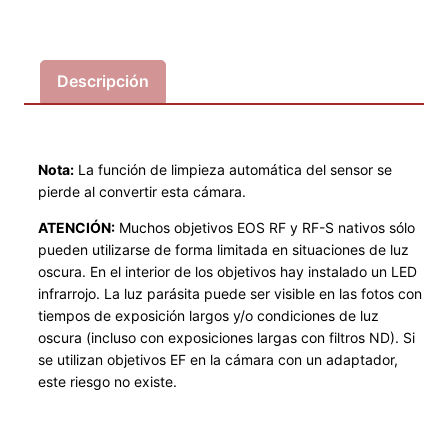
n
o
n
E
Descripción
O
S
R
Nota:
La función de limpieza automática del sensor se
8
pierde al convertir esta cámara.
u
m
ATENCIÓN:
Muchos objetivos EOS RF y RF-S nativos sólo
pueden utilizarse de forma limitada en situaciones de luz
g
oscura. En el interior de los objetivos hay instalado un LED
e
infrarrojo. La luz parásita puede ser visible en las fotos con
b
tiempos de exposición largos y/o condiciones de luz
a
oscura (incluso con exposiciones largas con filtros ND). Si
u
se utilizan objetivos EF en la cámara con un adaptador,
t
este riesgo no existe.
*
N