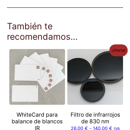
E
U
*
c
También te
a
recomendamos…
n
t
¡Oferta!
i
d
a
d
WhiteCard para
Filtro de infrarrojos
balance de blancos
de 830 nm
IR
26,00
€
-
140,00
€
IVA