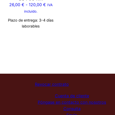
26,00
€
-
120,00
€
IVA
incluido.
Plazo de entrega:
3-4 días
laborables
Revocar contrato
Cuenta de cliente
Póngase en contacto con nosotros
Consulta