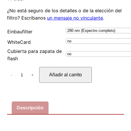
¿No está seguro de los detalles o de la elección del
filtro? Escríbanos
un mensaje no vinculante
.
Einbaufilter
WhiteCard
Cubierta para zapata de
flash
P
Añadir al carrito
-
+
a
n
a
s
o
Descripción
n
i
c