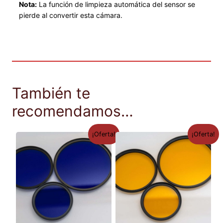
Nota:
La función de limpieza automática del sensor se
G
pierde al convertir esta cámara.
7
0
u
m
g
e
También te
b
recomendamos…
a
u
t
¡Oferta!
¡Oferta!
*
N
E
U
*
c
a