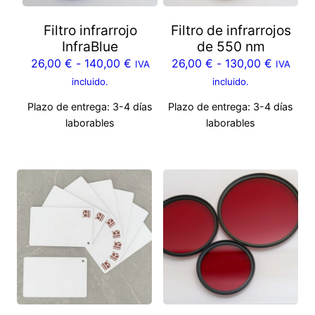
n
Filtro infrarrojo
Filtro de infrarrojos
t
InfraBlue
de 550 nm
i
26,00
€
-
140,00
€
26,00
€
-
130,00
€
IVA
IVA
d
incluido.
incluido.
a
d
Plazo de entrega:
3-4 días
Plazo de entrega:
3-4 días
laborables
laborables