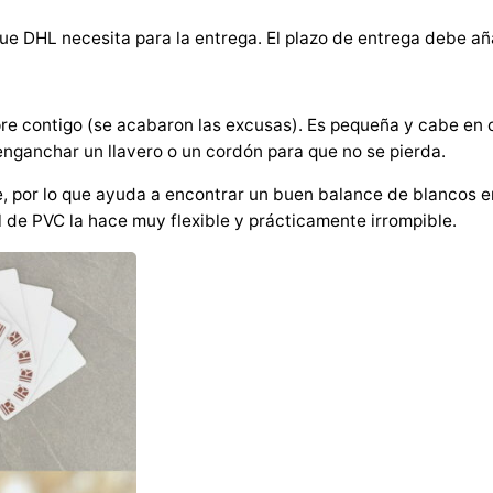
H
ue DHL necesita para la entrega. El plazo de entrega debe aña
a
s
s
e contigo (se acabaron las excusas). Es pequeña y cabe en c
e
e enganchar un llavero o un cordón para que no se pierda.
l
, por lo que ayuda a encontrar un buen balance de blancos en
b
 de PVC la hace muy flexible y prácticamente irrompible.
l
a
d
M
i
t
t
e
l