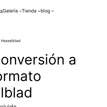
es
Galería
Tienda
blog
o Hasselblad
conversión a
Formato
lblad
ncluido.