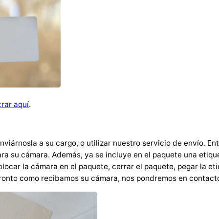
f
o
r
m
a
t
c
a
rar aquí
.
n
t
i
viárnosla a su cargo, o utilizar nuestro servicio de envío. E
d
ra su cámara. Además, ya se incluye en el paquete una etiqu
a
ocar la cámara en el paquete, cerrar el paquete, pegar la et
d
 pronto como recibamos su cámara, nos pondremos en contacto