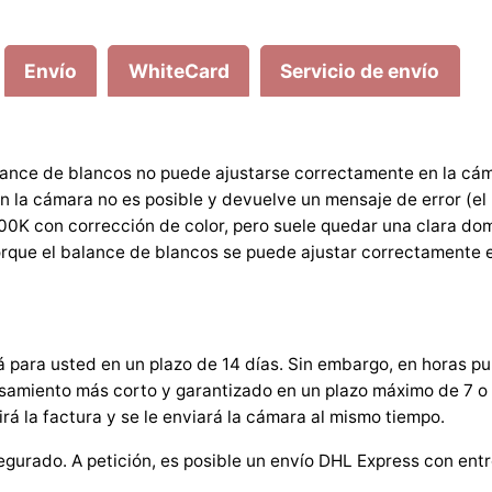
r
a
Envío
WhiteCard
Servicio de envío
r
o
t
U
ance de blancos no puede ajustarse correctamente en la cám
m
 en la cámara no es posible y devuelve un mensaje de error (el
b
500K con corrección de color, pero suele quedar una clara do
a
rque el balance de blancos se puede ajustar correctamente e
u
S
e
 para usted en un plazo de 14 días. Sin embargo, en horas p
r
samiento más corto y garantizado en un plazo máximo de 7 o 
v
irá la factura y se le enviará la cámara al mismo tiempo.
i
c
gurado. A petición, es posible un envío DHL Express con entre
e