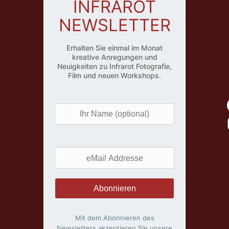
INFRAROT
NEWSLETTER
Erhalten Sie einmal im Monat
kreative Anregungen und
Neuigkeiten zu Infrarot Fotografie,
Film und neuen Workshops.
I
h
r
N
e
a
M
m
a
e
i
(
l
o
A
Mit dem Abonnieren des
p
d
Newsletters akzeptieren Sie unsere