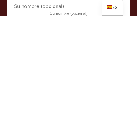
Su nombre (opcional)
ES
Dirección de correo electrónico
Al suscribirse al boletín, usted acepta nuestra
Política de
privacidad
.
Facebook
Instagram
YouTube