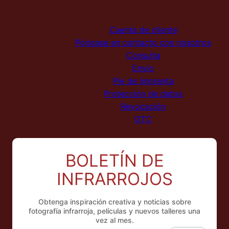
Cuenta de cliente
Póngase en contacto con nosotros
Consulta
Envío
Pie de imprenta
Protección de datos
Revocación
GTC
BOLETÍN DE
NL
INFRARROJOS
FR
IT
Obtenga inspiración creativa y noticias sobre
EN
fotografía infrarroja, películas y nuevos talleres una
vez al mes.
DE