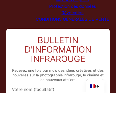
Protection des données
Révocation
CONDITIONS GÉNÉRALES DE VENTE
BULLETIN
NL
D'INFORMATION
ES
INFRAROUGE
IT
EN
Recevez une fois par mois des idées créatives et des
nouvelles sur la photographie infrarouge, le cinéma et
DE
les nouveaux ateliers.
FR
Votre nom (facultatif)
Adresse e-mail