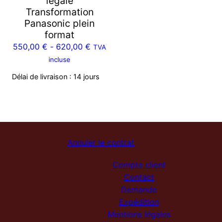
légale
Transformation
Panasonic plein
format
550,00
€
-
620,00
€
TVA
incluse
Délai de livraison :
14 jours
Annuler le contrat
Compte client
Contact
Demande
Expédition
Mentions légales