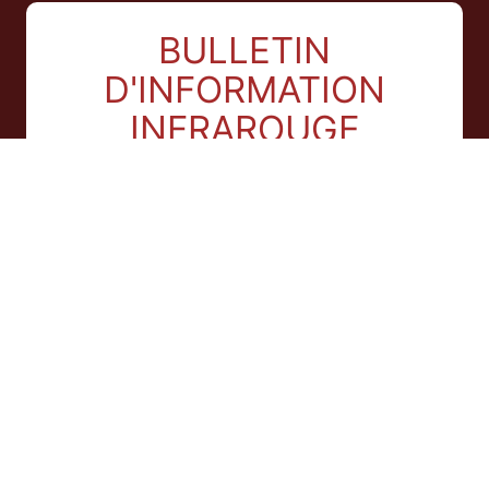
BULLETIN
D'INFORMATION
INFRAROUGE
Recevez une fois par mois des idées créatives et des
nouvelles sur la photographie infrarouge, le cinéma et
les nouveaux ateliers.
Votre nom (facultatif)
Adresse e-mail
En vous abonnant à la newsletter, vous acceptez notre
Déclaration de confidentialité
.