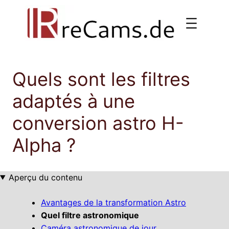
Aller
au
contenu
Quels sont les filtres
adaptés à une
conversion astro H-
Alpha ?
Aperçu du contenu
Avantages de la transformation Astro
Quel filtre astronomique
Caméra astronomique de jour