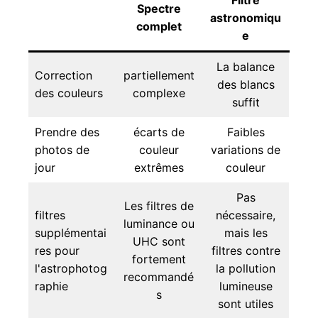
Spectre
astronomiqu
complet
e
La balance
Correction
partiellement
des blancs
des couleurs
complexe
suffit
Prendre des
écarts de
Faibles
photos de
couleur
variations de
jour
extrêmes
couleur
Pas
Les filtres de
filtres
nécessaire,
luminance ou
supplémentai
mais les
UHC sont
res pour
filtres contre
fortement
l'astrophotog
la pollution
recommandé
raphie
lumineuse
s
sont utiles