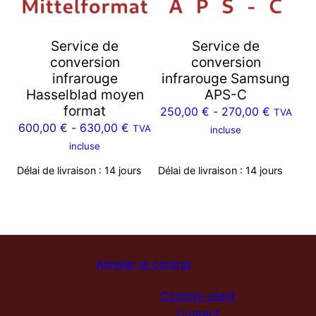
Service de
Service de
conversion
conversion
infrarouge
infrarouge Samsung
Hasselblad moyen
APS-C
format
250,00
€
-
270,00
€
TVA
600,00
€
-
630,00
€
TVA
incluse
incluse
Délai de livraison :
14 jours
Délai de livraison :
14 jours
Annuler le contrat
Compte client
Contact