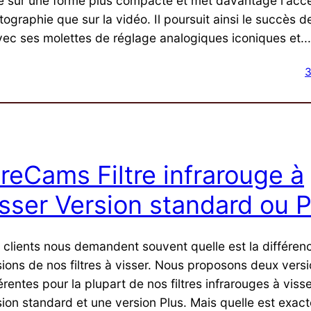
e sur une forme plus compacte et met davantage l'acce
ographie que sur la vidéo. Il poursuit ainsi le succès de
vec ses molettes de réglage analogiques iconiques et...
3
RreCams Filtre infrarouge à
isser Version standard ou P
 clients nous demandent souvent quelle est la différenc
sions de nos filtres à visser. Nous proposons deux vers
érentes pour la plupart de nos filtres infrarouges à visse
sion standard et une version Plus. Mais quelle est exac