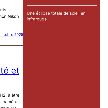
ents
Une éclipse totale de soleil en
 mon Nikon
infrarouge
 octobre 2025
té et
H2, à être
La caméra