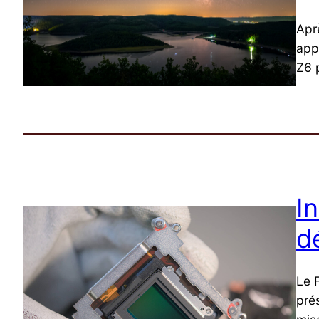
Apr
app
Z6 
I
d
Le F
pré