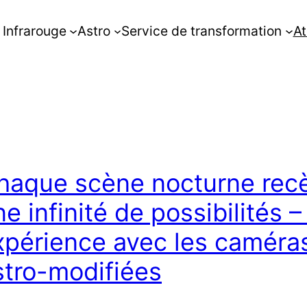
Infrarouge
Astro
Service de transformation
At
haque scène nocturne rec
ne infinité de possibilités 
xpérience avec les caméra
stro-modifiées