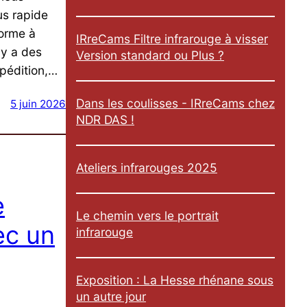
us rapide
norme à
IRreCams Filtre infrarouge à visser
 y a des
Version standard ou Plus ?
pédition,…
Dans les coulisses - IRreCams chez
5 juin 2026
NDR DAS !
Ateliers infrarouges 2025
e
Le chemin vers le portrait
ec un
infrarouge
Exposition : La Hesse rhénane sous
un autre jour