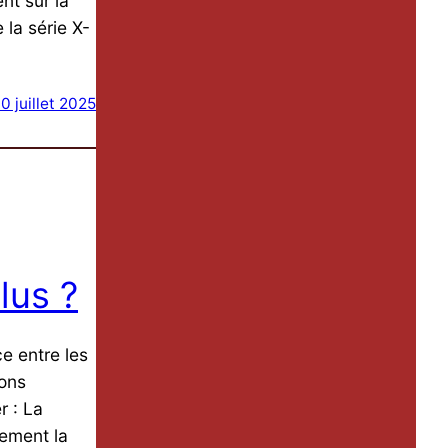
nt sur la
 la série X-
0 juillet 2025
lus ?
e entre les
ions
r : La
tement la