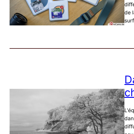
dif
de 
surf
D
c
L'é
dans
dif