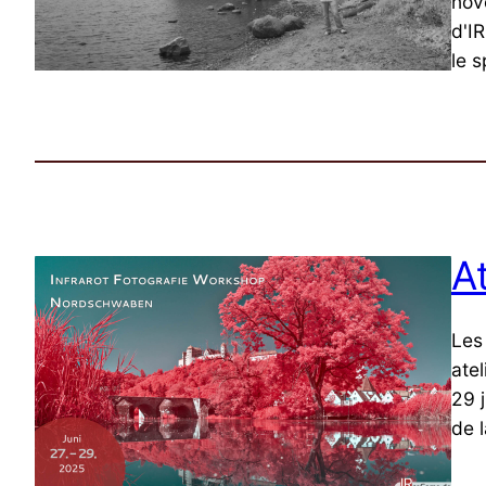
nov
d'I
le 
A
Les
ate
29 
de 