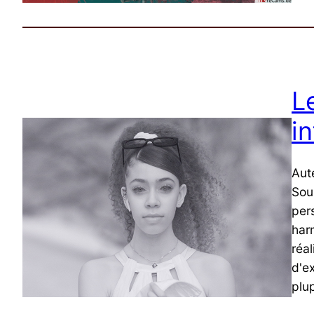
L
i
Aute
Sous
per
har
réal
d'e
plup