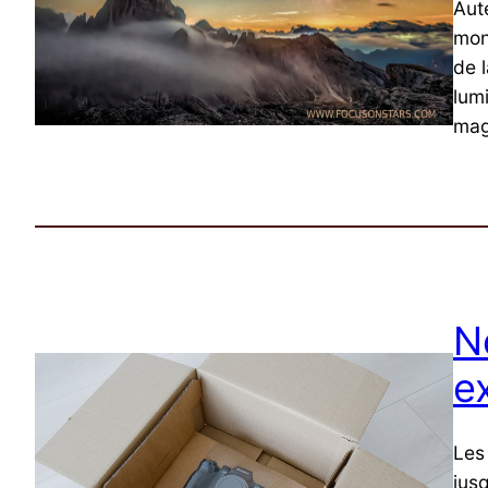
Aut
mon
de l
lum
mag
N
e
Les 
jus