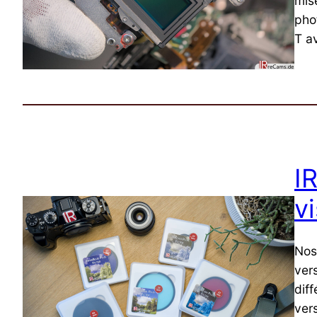
mis
phot
T a
I
v
Nos
ver
diff
ver