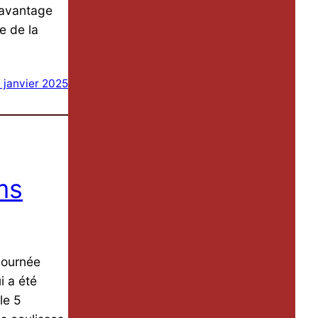
l avantage
e de la
 janvier 2025
ms
journée
i a été
le 5