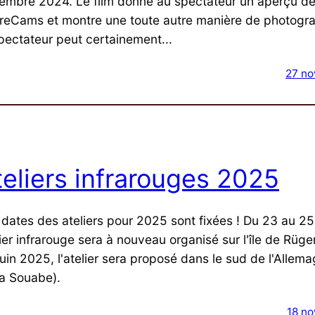
embre 2024. Le film donne au spectateur un aperçu de
RreCams et montre une toute autre manière de photogra
spectateur peut certainement...
27 n
teliers infrarouges 2025
 dates des ateliers pour 2025 sont fixées ! Du 23 au 25
lier infrarouge sera à nouveau organisé sur l'île de Rüg
juin 2025, l'atelier sera proposé dans le sud de l'Allem
la Souabe).
18 n