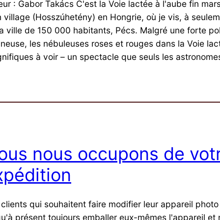
eur : Gabor Takács C'est la Voie lactée à l'aube fin mar
 village (Hosszúhetény) en Hongrie, où je vis, à seule
a ville de 150 000 habitants, Pécs. Malgré une forte pol
ineuse, les nébuleuses roses et rouges dans la Voie lac
nifiques à voir – un spectacle que seuls les astronom
ous nous occupons de vot
xpédition
clients qui souhaitent faire modifier leur appareil phot
qu'à présent toujours emballer eux-mêmes l'appareil et