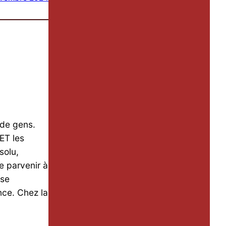
 de gens.
ET les
solu,
 parvenir à
ose
nce. Chez la