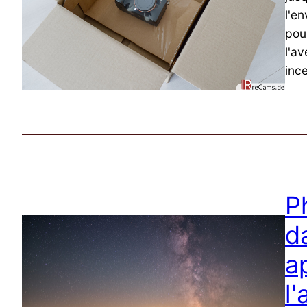
l'e
pour
l'av
inc
P
d
a
l