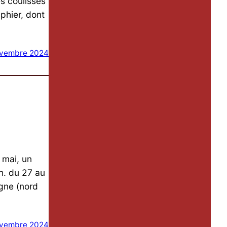
s coulisses
phier, dont
ovembre 2024
 mai, un
en. du 27 au
agne (nord
ovembre 2024