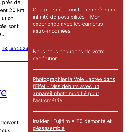
s près de
e
Chaque scène nocturne recèle une
ment 20 km
r
infinité de possibilités – Mon
lution
expérience avec les caméras
tée sont
astro-modifiées
es…
18 juin 2026
Nous nous occupons de votre
expédition
Photographier la Voie Lactée dans
l'Eifel - Mes débuts avec un
re
appareil photo modifié pour
l'astrométrie
Insider : Fujifilm X-T5 démonté et
o doivent
désassemblé
 nous