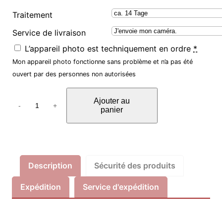
Traitement
Service de livraison
L’appareil photo est techniquement en ordre
*
Mon appareil photo fonctionne sans problème et n’a pas été
ouvert par des personnes non autorisées
q
Ajouter au
u
-
+
panier
a
n
t
i
Description
Sécurité des produits
t
é
Expédition
Service d'expédition
d
e
F