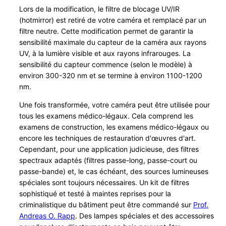
o
Lors de la modification, le filtre de blocage UV/IR
r
(hotmirror) est retiré de votre caméra et remplacé par un
filtre neutre. Cette modification permet de garantir la
e
sensibilité maximale du capteur de la caméra aux rayons
n
UV, à la lumière visible et aux rayons infrarouges. La
s
sensibilité du capteur commence (selon le modèle) à
i
environ 300-320 nm et se termine à environ 1100-1200
k
nm.
K
Une fois transformée, votre caméra peut être utilisée pour
a
tous les examens médico-légaux. Cela comprend les
m
examens de construction, les examens médico-légaux ou
e
encore les techniques de restauration d'œuvres d'art.
r
Cependant, pour une application judicieuse, des filtres
a
spectraux adaptés (filtres passe-long, passe-court ou
U
passe-bande) et, le cas échéant, des sources lumineuses
spéciales sont toujours nécessaires. Un kit de filtres
m
sophistiqué et testé à maintes reprises pour la
b
criminalistique du bâtiment peut être commandé sur
Prof.
a
Andreas O. Rapp
. Des lampes spéciales et des accessoires
u