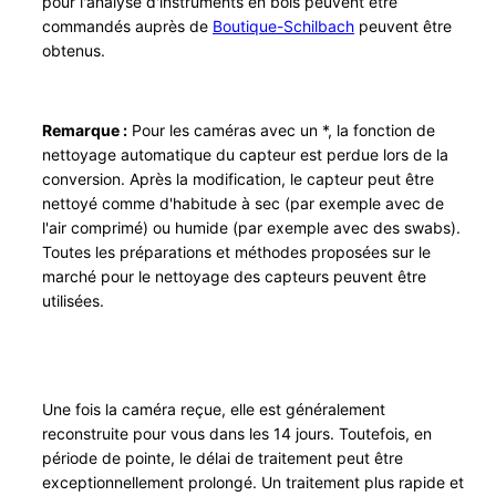
pour l'analyse d'instruments en bois peuvent être
P
commandés auprès de
Boutique-Schilbach
peuvent être
a
obtenus.
n
a
s
Remarque :
Pour les caméras avec un *, la fonction de
nettoyage automatique du capteur est perdue lors de la
o
conversion. Après la modification, le capteur peut être
n
nettoyé comme d'habitude à sec (par exemple avec de
i
l'air comprimé) ou humide (par exemple avec des swabs).
c
Toutes les préparations et méthodes proposées sur le
V
marché pour le nettoyage des capteurs peuvent être
o
utilisées.
l
l
f
o
Une fois la caméra reçue, elle est généralement
r
reconstruite pour vous dans les 14 jours. Toutefois, en
période de pointe, le délai de traitement peut être
m
exceptionnellement prolongé. Un traitement plus rapide et
a