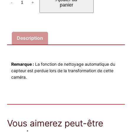
u
-
+
panier
a
n
t
i
Description
t
é
d
e
Remarque :
La fonction de nettoyage automatique du
S
capteur est perdue lors de la transformation de cette
o
caméra.
n
y
A
6
1
0
Vous aimerez peut-être
0