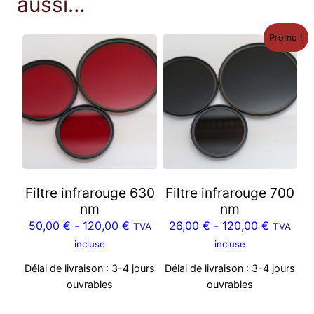
aussi…
u
m
Promo !
g
e
b
a
u
t
*
N
E
Filtre infrarouge 630
Filtre infrarouge 700
U
nm
nm
*
50,00
€
-
120,00
€
26,00
€
-
120,00
€
TVA
TVA
incluse
incluse
Délai de livraison :
3-4 jours
Délai de livraison :
3-4 jours
ouvrables
ouvrables