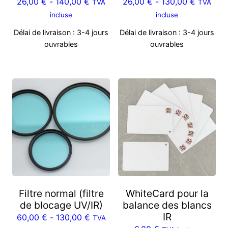
26,00
€
-
140,00
€
26,00
€
-
130,00
€
TVA
TVA
incluse
incluse
Délai de livraison :
3-4 jours
Délai de livraison :
3-4 jours
ouvrables
ouvrables
Filtre normal (filtre
WhiteCard pour la
de blocage UV/IR)
balance des blancs
IR
60,00
€
-
130,00
€
TVA