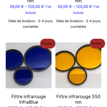
nm
nm
e
26,00
€
-
120,00
€
50,00
€
-
120,00
€
TVA
TVA
b
incluse
incluse
a
Délai de livraison :
3-4 jours
Délai de livraison :
3-4 jours
u
ouvrables
ouvrables
t
*
N
Promo !
Promo !
E
U
*
Filtre infrarouge
Filtre infrarouge 550
InfraBlue
nm