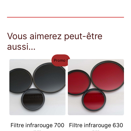
t
i
t
é
Vous aimerez peut-être
d
e
aussi…
S
o
Promo !
n
y
A
7
I
I
I
u
m
Filtre infrarouge 700
Filtre infrarouge 630
g