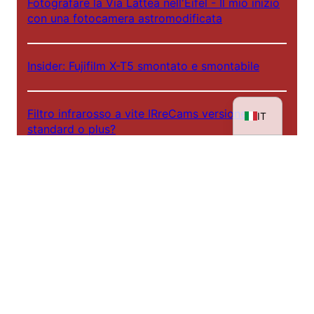
NL
Fotografare la Via Lattea nell'Eifel - Il mio inizio
con una fotocamera astromodificata
ES
FR
Insider: Fujifilm X-T5 smontato e smontabile
EN
DE
Filtro infrarosso a vite IRreCams versione
IT
standard o plus?
Dietro le quinte - IRreCams a NDR DAS!
Laboratori a infrarossi 2025
Il percorso di un ritratto all'infrarosso