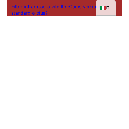
Filtro infrarosso a vite IRreCams versione
IT
standard o plus?
Dietro le quinte - IRreCams a NDR DAS!
Laboratori a infrarossi 2025
Il percorso di un ritratto all'infrarosso
Mostra: Rheinhessen sotto una luce diversa
Un'eclissi solare totale all'infrarosso