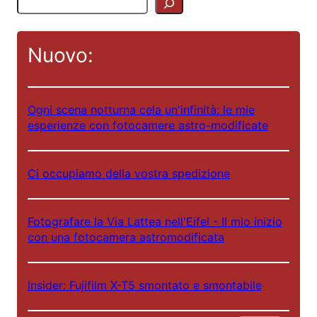
C
e
r
Nuovo:
c
a
Ogni scena notturna cela un'infinità: le mie
esperienze con fotocamere astro-modificate
Ci occupiamo della vostra spedizione
NL
Fotografare la Via Lattea nell'Eifel - Il mio inizio
con una fotocamera astromodificata
ES
FR
Insider: Fujifilm X-T5 smontato e smontabile
EN
DE