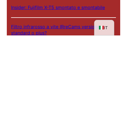
Insider: Fujifilm X-T5 smontato e smontabile
EN
DE
Filtro infrarosso a vite IRreCams versione
IT
standard o plus?
Dietro le quinte - IRreCams a NDR DAS!
Laboratori a infrarossi 2025
Il percorso di un ritratto all'infrarosso
Mostra: Rheinhessen sotto una luce diversa