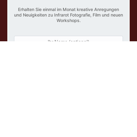
Erhalten Sie einmal im Monat kreative Anregungen
und Neuigkeiten zu Infrarot Fotografie, Film und neuen
Workshops.
I
h
r
N
e
a
M
m
a
e
i
(
l
o
A
p
d
Mit dem Abonnieren des Newsletters akzeptieren Sie
t
unsere
Datenschutzerklärung
.
d
i
r
o
e
n
s