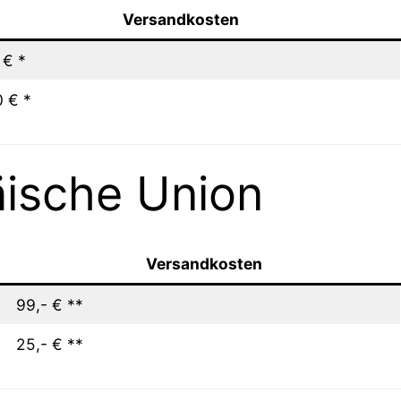
Versandkosten
 € *
0 € *
äische Union
Versandkosten
99,- € **
25,- € **