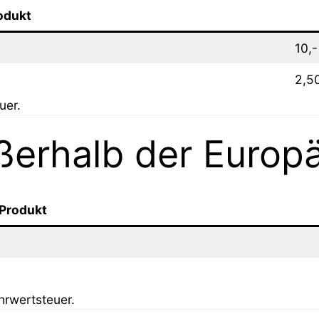
odukt
10,-
2,5
uer.
ßerhalb der Europ
Produkt
hrwertsteuer.