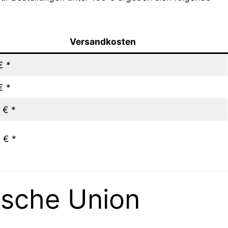
Versandkosten
€ *
€ *
 € *
 € *
ische Union