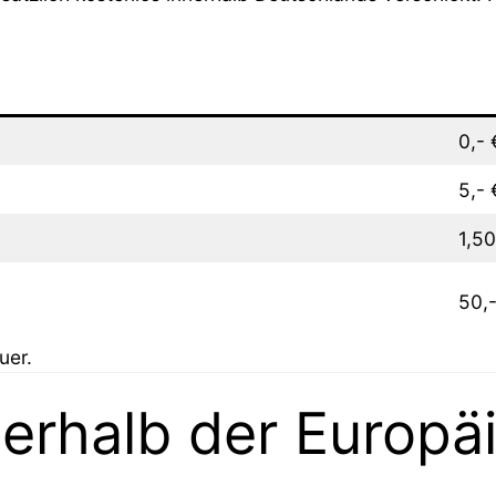
0,- 
5,- 
1,50
50,-
uer.
erhalb der Europä