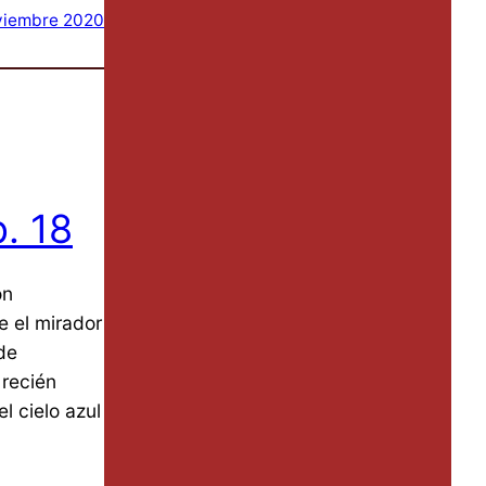
viembre 2020
p. 18
on
e el mirador
de
 recién
el cielo azul