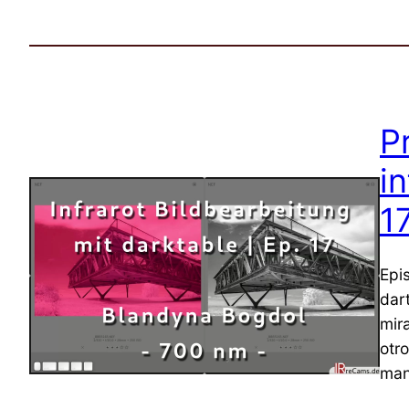
P
i
1
Epi
dar
mir
otr
man