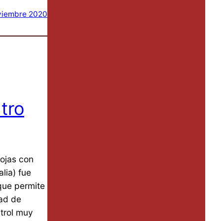
viembre 2020
ltro
rojas con
alia) fue
 que permite
dad de
ntrol muy