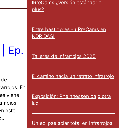
IRreCams ¿versión estándar o
plus?
Entre bastidores - ¡IRreCams en
NDR DAS!
 | Ep.
Talleres de infrarrojos 2025
El camino hacia un retrato infrarrojo
 de
rarrojos. En
nes viene
Exposición: Rheinhessen bajo otra
cambios
luz
En este
...
Un eclipse solar total en infrarrojos