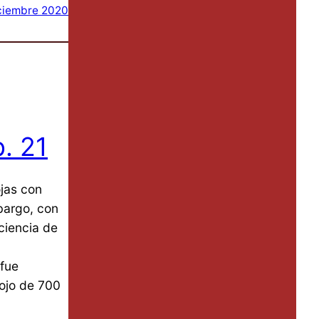
ciembre 2020
p. 21
ojas con
mbargo, con
ciencia de
 fue
rojo de 700