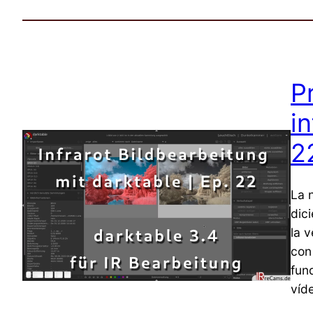
P
i
2
La 
dici
la v
con
fun
víd