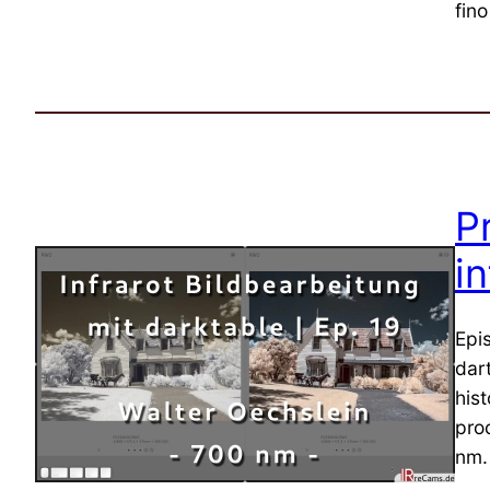
fino
P
i
Epi
dar
his
pro
nm.