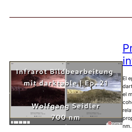
P
i
El 
dart
el 
coh
rel
pro
nm..