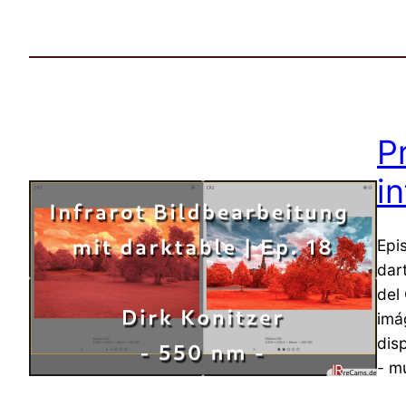
P
i
Epi
dar
del
imág
disp
- mu