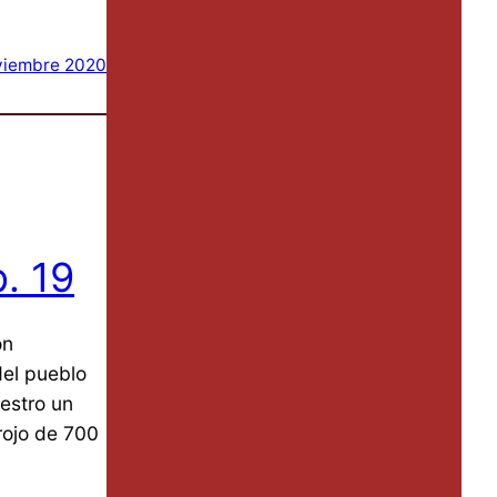
viembre 2020
p. 19
on
del pueblo
estro un
rojo de 700