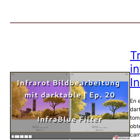
T
in
I
En 
dart
toma
obt
cam