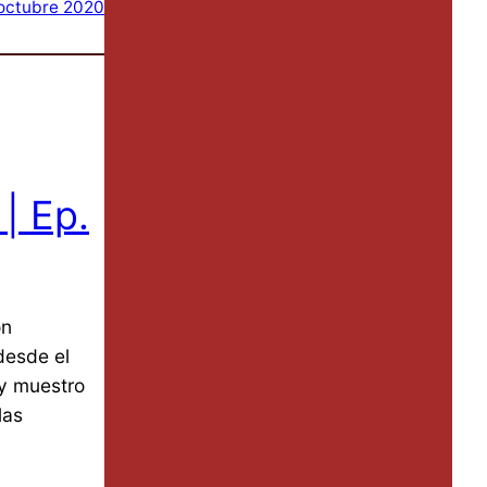
octubre 2020
 | Ep.
on
desde el
oy muestro
las