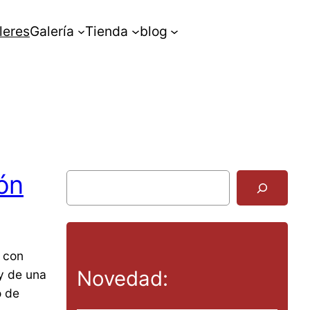
leres
Galería
Tienda
blog
ión
B
u
s
c
a
s con
r
Novedad:
y de una
o de