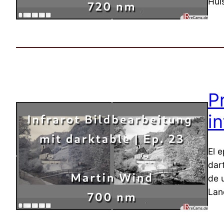
Hül
P
i
El 
dar
de 
Lan