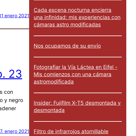
Cada escena nocturna encierra
31 enero 2021
una infinidad: mis experiencias con
cámaras astro modificadas
Nos ocupamos de su envío
Fotografiar la Vía Láctea en Eifel -
p. 23
Mis comienzos con una cámara
astromodificada
as con
co y negro
Insider: Fujifilm X-T5 desmontada y
gadener
desmontada
Filtro de infrarrojos atornillable
17. enero 2021