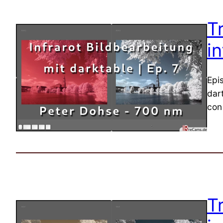
T
in
Epi
dar
con 
T