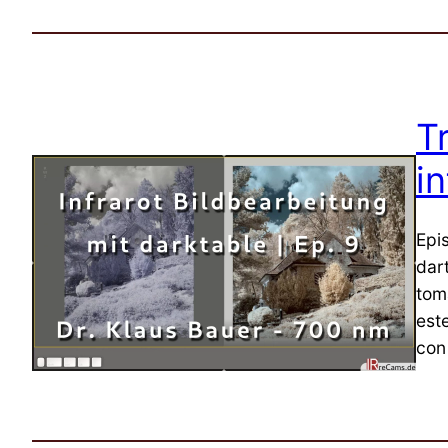
T
in
Epi
dar
tom
est
con 