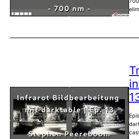
700
elim
T
in
1
Epi
dar
cast