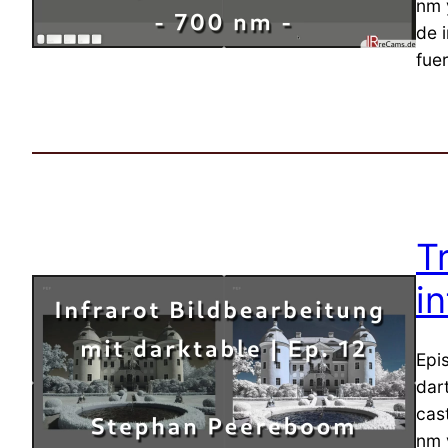
nm 
de i
fue
T
in
Epi
dar
cast
nm 