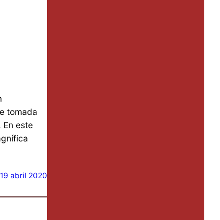
n
Fue tomada
 En este
gnífica
19 abril 2020