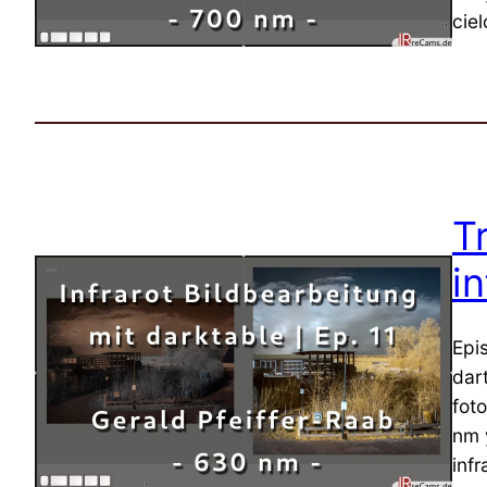
ciel
T
in
Epi
dar
fot
nm 
infr