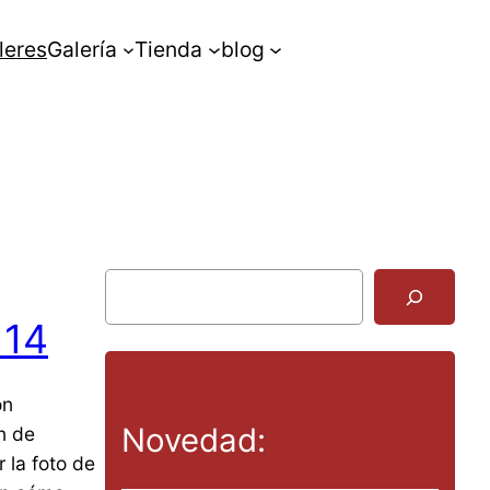
leres
Galería
Tienda
blog
B
u
 14
s
c
a
on
r
Novedad:
n de
 la foto de