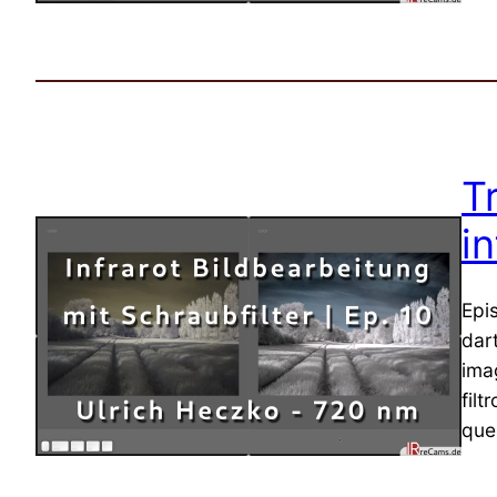
T
in
Epi
dar
ima
fil
que