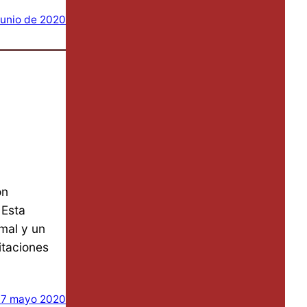
junio de 2020
on
 Esta
mal y un
itaciones
17 mayo 2020