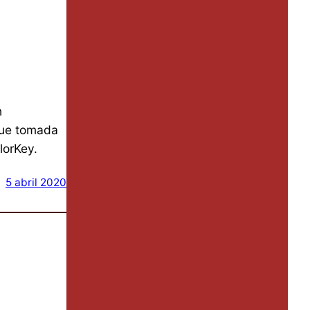
n
Fue tomada
lorKey.
5 abril 2020