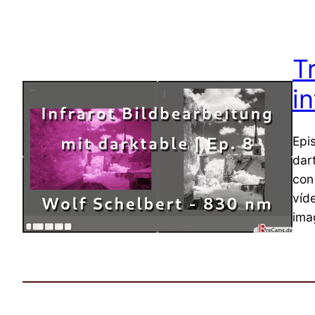
T
in
Epi
dar
con
víd
ima