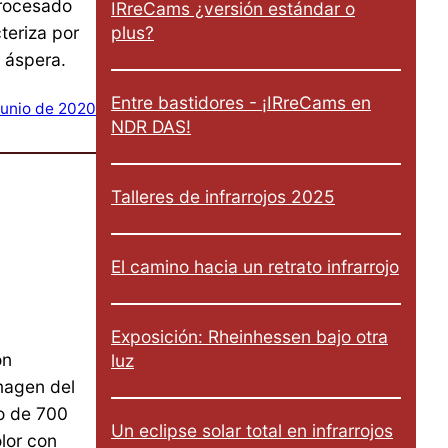
procesado
IRreCams ¿versión estándar o
plus?
teriza por
 áspera.
Entre bastidores - ¡IRreCams en
junio de 2020
NDR DAS!
Talleres de infrarrojos 2025
El camino hacia un retrato infrarrojo
Exposición: Rheinhessen bajo otra
on
luz
magen del
ro de 700
Un eclipse solar total en infrarrojos
lor con