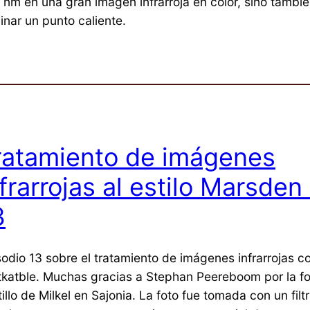
 nm en una gran imagen infrarroja en color, sino tamb
inar un punto caliente.
ratamiento de imágenes
frarrojas al estilo Marsden 
3
sodio 13 sobre el tratamiento de imágenes infrarrojas c
tkatble. Muchas gracias a Stephan Peereboom por la fo
illo de Milkel en Sajonia. La foto fue tomada con un fil