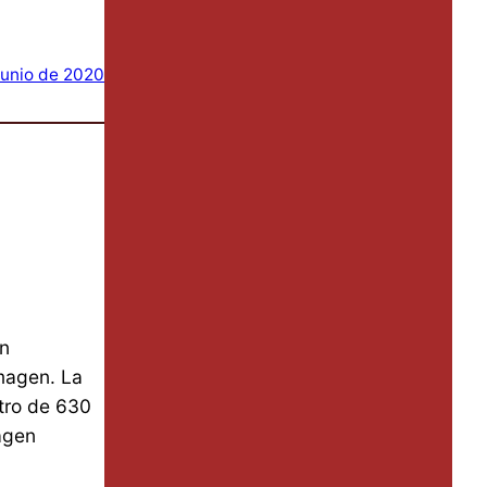
junio de 2020
on
imagen. La
ltro de 630
agen