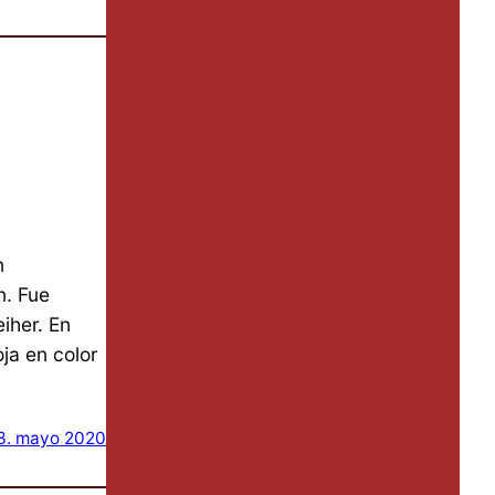
n
n. Fue
iher. En
ja en color
3. mayo 2020