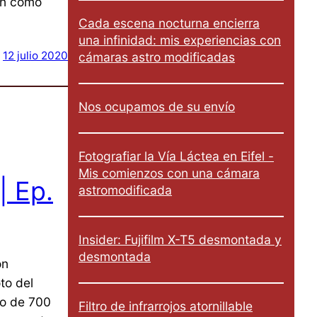
ién cómo
Cada escena nocturna encierra
una infinidad: mis experiencias con
12 julio 2020
cámaras astro modificadas
Nos ocupamos de su envío
Fotografiar la Vía Láctea en Eifel -
Mis comienzos con una cámara
| Ep.
astromodificada
Insider: Fujifilm X-T5 desmontada y
desmontada
on
to del
tro de 700
Filtro de infrarrojos atornillable