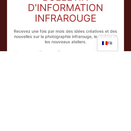
D'INFORMATION
ES
IT
INFRAROUGE
EN
Recevez une fois par mois des idées créatives et des
DE
nouvelles sur la photographie infrarouge, le cinéma et
les nouveaux ateliers.
FR
Votre nom (facultatif)
Adresse e-mail
En vous abonnant à la newsletter, vous acceptez notre
Déclaration de confidentialité
.