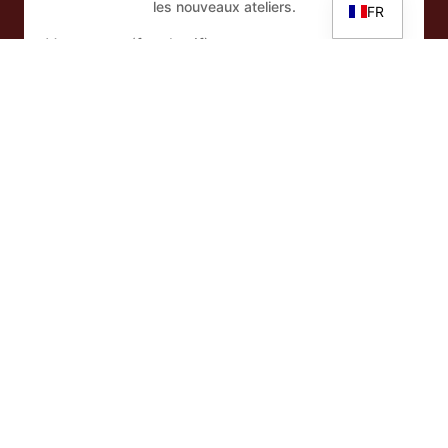
les nouveaux ateliers.
FR
Votre nom (facultatif)
Adresse e-mail
En vous abonnant à la newsletter, vous acceptez notre
Déclaration de confidentialité
.
Facebook
Instagram
YouTube