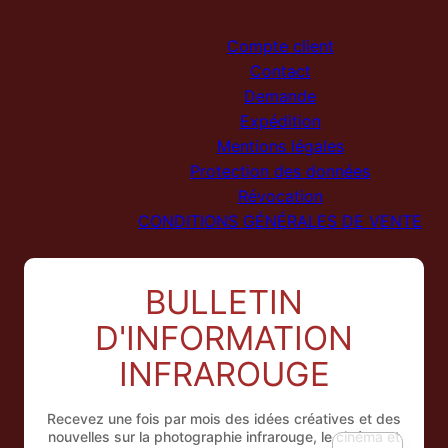
Compte client
Contact
Demande
Expédition
Mentions légales
Protection des données
Révocation
CONDITIONS GÉNÉRALES DE VENTE
BULLETIN
NL
D'INFORMATION
ES
IT
INFRAROUGE
EN
Recevez une fois par mois des idées créatives et des
DE
nouvelles sur la photographie infrarouge, le cinéma et