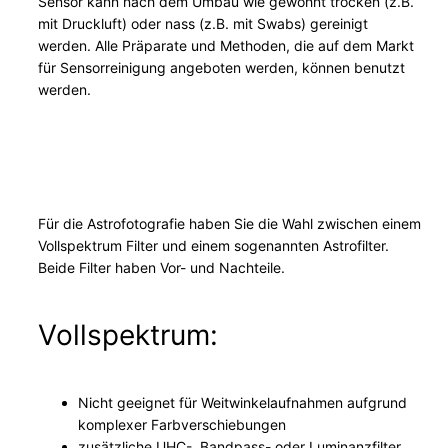
Sensor kann nach dem Umbau wie gewohnt trocken (z.B.
e
mit Druckluft) oder nass (z.B. mit Swabs) gereinigt
werden. Alle Präparate und Methoden, die auf dem Markt
n
für Sensorreinigung angeboten werden, können benutzt
g
werden.
e
Für die Astrofotografie haben Sie die Wahl zwischen einem
Vollspektrum Filter und einem sogenannten Astrofilter.
Beide Filter haben Vor- und Nachteile.
Vollspektrum:
Nicht geeignet für Weitwinkelaufnahmen aufgrund
komplexer Farbverschiebungen
zusätzliche UHC-, Bandpass- oder Luminanzfilter