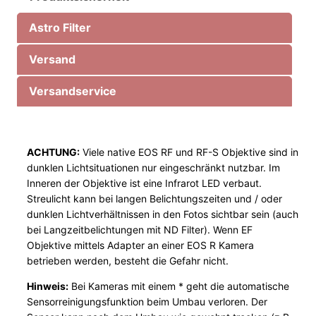
a
Astro Filter
u
C
Versand
a
n
Versandservice
o
n
V
ACHTUNG:
Viele native EOS RF und RF-S Objektive sind in
o
dunklen Lichtsituationen nur eingeschränkt nutzbar. Im
l
Inneren der Objektive ist eine Infrarot LED verbaut.
l
Streulicht kann bei langen Belichtungszeiten und / oder
f
dunklen Lichtverhältnissen in den Fotos sichtbar sein (auch
o
bei Langzeitbelichtungen mit ND Filter). Wenn EF
r
Objektive mittels Adapter an einer EOS R Kamera
betrieben werden, besteht die Gefahr nicht.
m
a
Hinweis:
Bei Kameras mit einem * geht die automatische
t
Sensorreinigungsfunktion beim Umbau verloren. Der
M