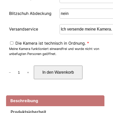
Blitzschuh Abdeckung
Versandservice
Die Kamera ist technisch in Ordnung.
*
Meine Kamera funktioniert einwandfrei und wurde nicht von
unbefugten Personen geöffnet.
A
In den Warenkorb
−
+
s
t
r
o
U
Beschreibung
m
Produktsicherheit
b