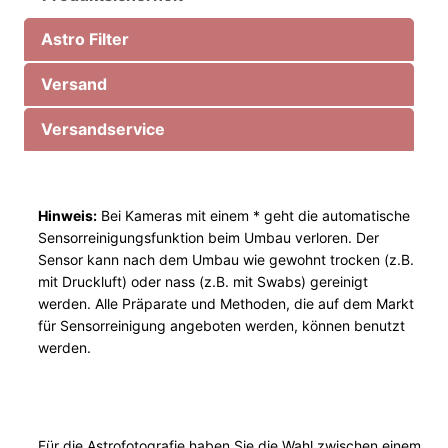
a
Astro Filter
u
P
Versand
e
n
Versandservice
t
a
x
Hinweis:
Bei Kameras mit einem * geht die automatische
A
Sensorreinigungsfunktion beim Umbau verloren. Der
P
Sensor kann nach dem Umbau wie gewohnt trocken (z.B.
S
mit Druckluft) oder nass (z.B. mit Swabs) gereinigt
-
werden. Alle Präparate und Methoden, die auf dem Markt
C
für Sensorreinigung angeboten werden, können benutzt
M
werden.
e
n
g
Für die Astrofotografie haben Sie die Wahl zwischen einem
e