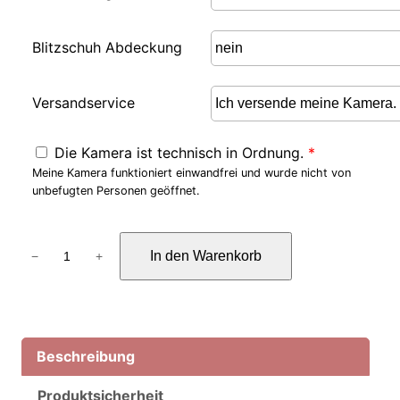
Blitzschuh Abdeckung
Versandservice
Die Kamera ist technisch in Ordnung.
*
Meine Kamera funktioniert einwandfrei und wurde nicht von
unbefugten Personen geöffnet.
A
In den Warenkorb
−
+
s
t
r
o
U
Beschreibung
m
Produktsicherheit
b