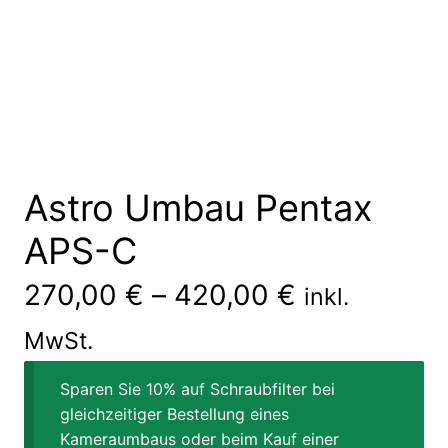
Astro Umbau Pentax
APS-C
270,00
€
–
420,00
€
inkl.
MwSt.
Sparen Sie 10% auf Schraubfilter bei
gleichzeitiger Bestellung eines
Kameraumbaus oder beim Kauf einer